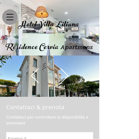
Hotel Villa Liliana
Residence Cervia
Apartmens
Contattaci & prenota
Contattaci per controllare la disponibilità e
prenotare