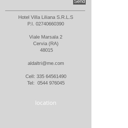
Send
Hotel Villa
Liliana S.R.L.S
P.I.
02740660390
Viale Marsala 2
Cervia (RA)
48015
aldaltri@me.com
Cell:
335 64561490
Tel:
0544 976045
location