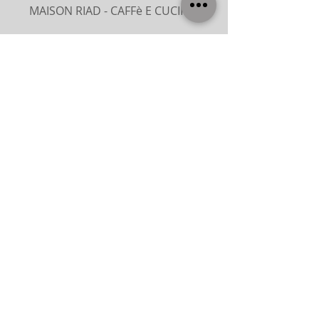
MAISON RIAD - CAFFè E CUCINA
Piazza G. Garibaldi - 48015 Cervia
(RA)
tel:
327 0777513
OFFICINE DEL SALE
Via Evangelisti 2 - 48015 Cervia (RA)
tel:
0544 976565
SALMàR - ALLA VECCHIA PESCHERIA
Via Adeodato Ressi, 5 - 48015 Cervia
(RA)
tel:
349 8848105
ARTE & CULTURA
Teatro Comunale Walter Chiari
Via XX Settembre
125 - 48015
Cervia
(RA)