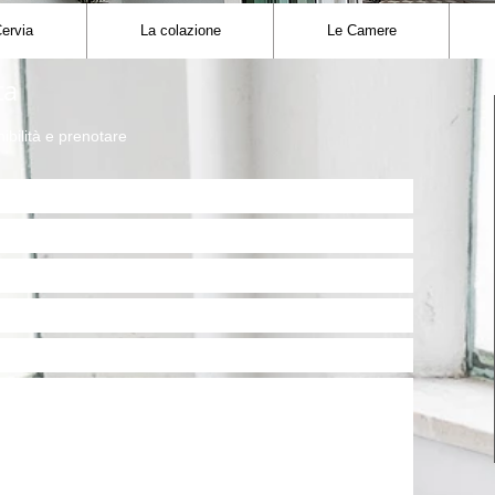
ervia
La colazione
Le Camere
ta
nibilità e prenotare