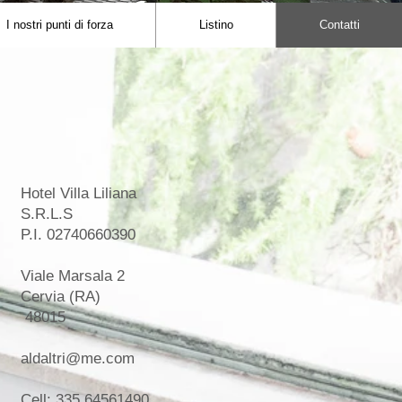
I nostri punti di forza
Listino
Contatti
Hotel Villa
Liliana
S.R.L.S
P.I. 02740660390​
Viale Marsala 2
Cervia (RA)
48015
aldaltri@me.com
Cell: 335 64561490