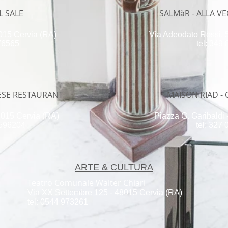
L SALE
SALMàR - ALLA V
8015 Cervia (RA)
Via Adeodato Ressi, 
976565
tel: 349
NESE RESTAURANT
MAISON RIAD - 
8015 Cervia (RA)
Piazza G. Garibaldi
2596204
tel: 327
ARTE & CULTURA
Teatro Comunale Walter Chiari
Via XX Settembre 125 - 48015 Cervia (RA)
tel: 0544 973261