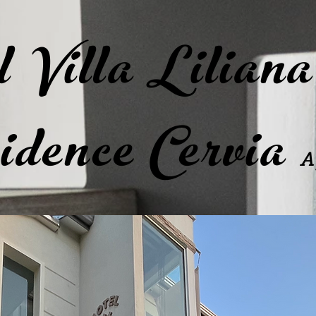
 Villa Lilian
dence Cervia
A