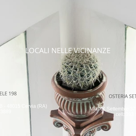
LOCALI NELLE VICINANZE
RISTORANTI
ELE 198
OSTERIA S
 - 48015 Cervia (RA)
Via XX Settembre 37
73889
cell: 39