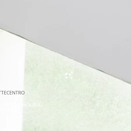
ETTECENTRO
 - 48015 Cervia (RA)
3 9794484