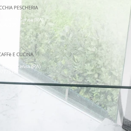
ECCHIA PESCHERIA
5 - 48015 Cervia (RA)
 8848105
CAFFè E CUCINA
 - 48015 Cervia (RA)
 0777513