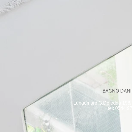
BAGNO DANI
Lungomare G.Deledda 198/B
tel: 0544 9