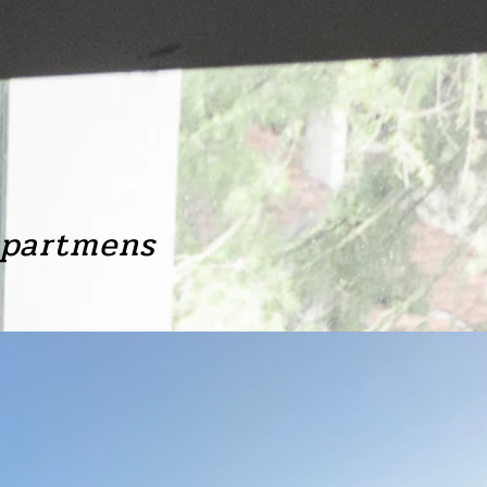
a
partmens