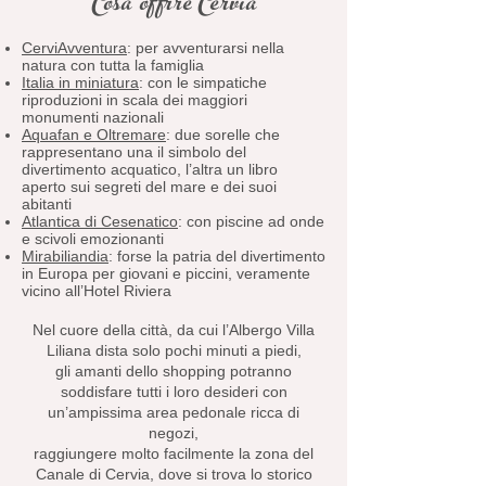
Cosa offrre Cervia
CerviAvventura
: per avventurarsi nella
natura con tutta la famiglia
Italia in miniatura
: con le simpatiche
riproduzioni in scala dei maggiori
monumenti nazionali
Aquafan e Oltremare
: due sorelle che
rappresentano una il simbolo del
divertimento acquatico, l’altra un libro
aperto sui segreti del mare e dei suoi
abitanti
Atlantica di Cesenatico
: con piscine ad onde
e scivoli emozionanti
Mirabiliandia
: forse la patria del divertimento
in Europa per giovani e piccini, veramente
vicino all’Hotel Riviera
Nel cuore della città, da cui l’Albergo Villa
Liliana dista solo pochi minuti a piedi,
gli amanti dello shopping potranno
soddisfare tutti i loro desideri con
un’ampissima area pedonale ricca di
negozi,
raggiungere molto facilmente la zona del
Canale di Cervia, dove si trova lo storico