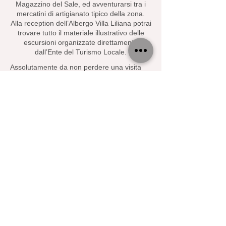
Magazzino del Sale, ed avventurarsi tra i
mercatini di artigianato tipico della zona.
Alla reception dell’Albergo Villa Liliana potrai
trovare tutto il materiale illustrativo delle
escursioni organizzate direttamente
dall’Ente del Turismo Locale.
Assolutamente da non perdere una visita
alle
Saline di Cervia
, splendida riserva
naturale unica nel territorio, ricca di
testimonianze interessanti di tempi passati.
La Romagna è famosa per i suoi borghi
medievali e le città ricche di cultura; da
Milano Marittima sono facilmente
raggiungibili splendidi angoli come:
Bertinoro
Brisighella
Santarcangelo di Romagna
Ravenna
San Marino
San Leo
Safari Adventure Le Dune del Delta
e
Casa delle Farfalle di Milano
Marittima
: veri e propri paradisi
naturali ricchi di colori, ideali per
godersi una giornata immersi nella